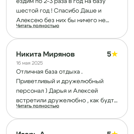
ездим по 2-3 раза в год на базу
,огромное вам спасибо за все 🤝 А
шестой год ! Спасибо Даше и
тем,кто здесь не был
Алексею без них бы ничего не
,настроятельно рекомендую
Читать полностью
было !!! Баня выше всех похвал!!!
посетить базу Подборовье для
Мангалы беседки, лодки
поднятия жизненного тонуса🥰
катамараны, домики со всеми
Никита Мирянов
5
★
удобствами, рассветы, закаты,
16 мая 2025
мостки для ныряниярыбалка
Отличная база отдыха .
грибалка, море, ягоды - миллион
Приветливый и дружелюбный
удовольствий в одном месте!!! Не
персонал ) Дарья и Алексей
буду говорить «рекомендую»,
встретили дружелюбно , как будто
сами приезжайте и не захотите
Читать полностью
приехали к друзьям в гости.
уезжать с этого чудесного
Рекомендуем к посещению .
северного курорта
Домики уютные , под рыбалку