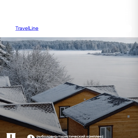
Подборовье
☰
TravelLine