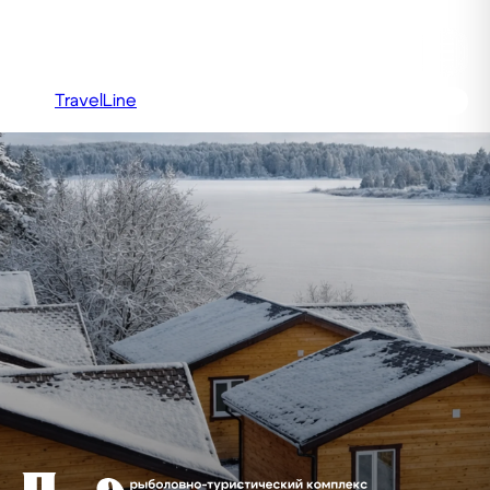
Подборовье
☰
TravelLine