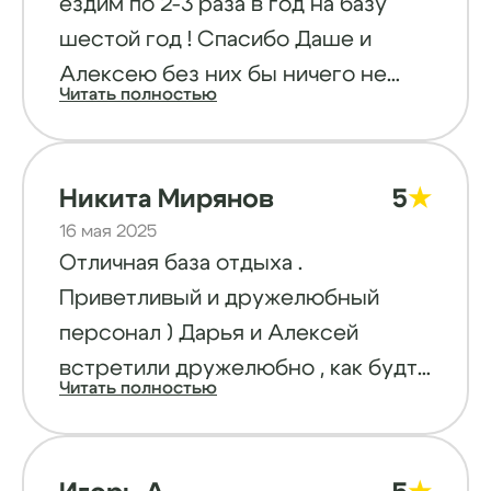
ездим по 2-3 раза в год на базу
,огромное вам спасибо за все 🤝 А
шестой год ! Спасибо Даше и
тем,кто здесь не был
Алексею без них бы ничего не
,настроятельно рекомендую
Читать полностью
было !!! Баня выше всех похвал!!!
посетить базу Подборовье для
Мангалы беседки, лодки
поднятия жизненного тонуса🥰
катамараны, домики со всеми
Никита Мирянов
5
★
удобствами, рассветы, закаты,
16 мая 2025
мостки для ныряниярыбалка
Отличная база отдыха .
грибалка, море, ягоды - миллион
Приветливый и дружелюбный
удовольствий в одном месте!!! Не
персонал ) Дарья и Алексей
буду говорить «рекомендую»,
встретили дружелюбно , как будто
сами приезжайте и не захотите
Читать полностью
приехали к друзьям в гости.
уезжать с этого чудесного
Рекомендуем к посещению .
северного курорта
Домики уютные , под рыбалку