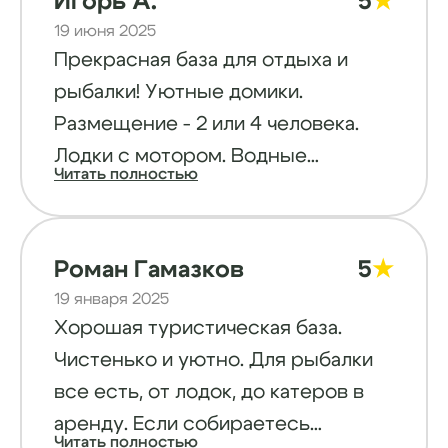
Игорь А.
5
★
есть выбор лодок. Подскажут где
19 июня 2025
лучше встать и поймать свой улов)
Прекрасная база для отдыха и
рыбалки! Уютные домики.
Размещение - 2 или 4 человека.
Лодки с мотором. Водные
Читать полностью
мотоциклы. Водные лыжи. Очень
приятные люди. Рядом магазин. 20
минут от Выборга. Обилие рыбы,
Роман Гамазков
5
★
отличный отдых. Рекомендую.
19 января 2025
Хорошая туристическая база.
Чистенько и уютно. Для рыбалки
все есть, от лодок, до катеров в
аренду. Если собираетесь
Читать полностью