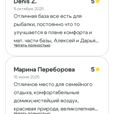
Denis Z.
5
★
5 октября 2025
Отличная база все есть для
рыбалки, постоянно что то
улучшается в плане комфорта и
мат. части базы, Алексей и Дарья
Читать полностью
всегда подскажут расскажут
посоветуют помогут. Домики
комфортные есть обновления,
Марина Переборова
5
★
баня прекрасная, лодки катера
15 июня 2025
катамараны- все для рыбака,
Отличное место для семейного
рядом с базой магазин где кроме
отдыха, комфортабельные
продуктов можно прикупить и
домики,чистейший воздух,
рыболовные снасти если что то
красивая природа, великолепная
Читать полностью