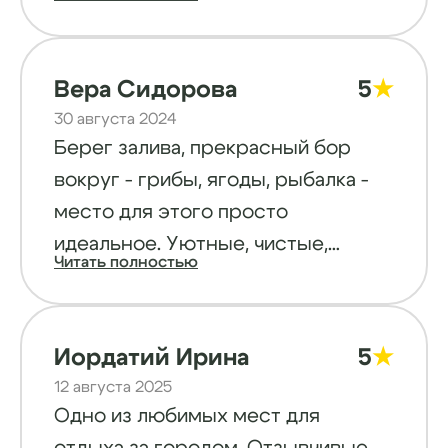
порыбачить, то Вам сюда. Вечером
можно заказать баню, а если
соберётесь пожарить шашлык, то
Вера Сидорова
5
★
можно арендовать беседку и
30 августа 2024
провести вечер с компанией,
Берег залива, прекрасный бор
можно поиграть в бильярд.
вокруг - грибы, ягоды, рыбалка -
Рекомендую тем, кто настоящие
место для этого просто
рыбаки.
идеальное. Уютные, чистые,
Читать полностью
удобные домики. Лодки,
катамаран, гидроцикл, катера.
Банька на берегу. Моментальное
Иордатий Ирина
5
★
решение всех вопросов.
12 августа 2025
Отличный отдых.
Одно из любимых мест для